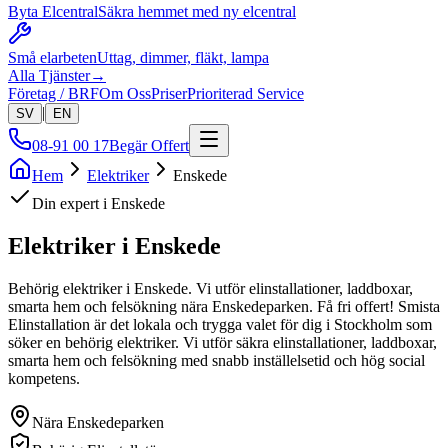
Byta Elcentral
Säkra hemmet med ny elcentral
Små elarbeten
Uttag, dimmer, fläkt, lampa
Alla Tjänster
→
Företag / BRF
Om Oss
Priser
Prioriterad Service
|
SV
EN
08-91 00 17
Begär Offert
Hem
Elektriker
Enskede
Din expert i
Enskede
Elektriker i
Enskede
Behörig elektriker i Enskede. Vi utför elinstallationer, laddboxar,
smarta hem och felsökning nära Enskedeparken. Få fri offert!
Smista
Elinstallation är det lokala och trygga valet för dig i Stockholm som
söker en behörig elektriker. Vi utför säkra elinstallationer, laddboxar,
smarta hem och felsökning med snabb inställelsetid och hög social
kompetens.
Nära
Enskedeparken