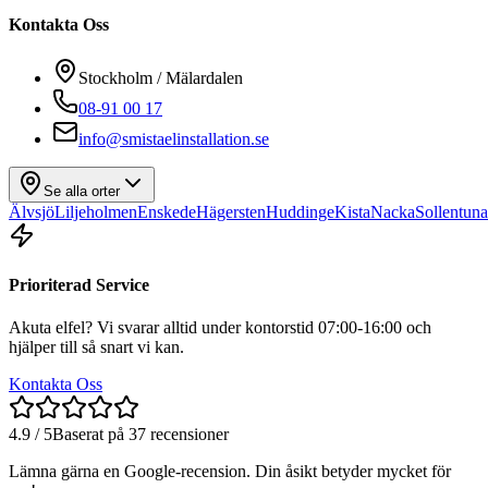
Kontakta Oss
Stockholm / Mälardalen
08-91 00 17
info@smistaelinstallation.se
Se alla orter
Älvsjö
Liljeholmen
Enskede
Hägersten
Huddinge
Kista
Nacka
Sollentuna
Prioriterad Service
Akuta elfel? Vi svarar alltid under kontorstid 07:00-16:00 och
hjälper till så snart vi kan.
Kontakta Oss
4.9 / 5
Baserat på 37 recensioner
Lämna gärna en Google-recension. Din åsikt betyder mycket för