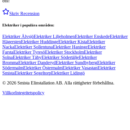
oss!
Skriv Recension
Elektriker i populära områden:
Elektriker Älvsjö
Elektriker Liljeholmen
Elektriker Enskede
Elektriker
Hägersten
Elektriker Huddinge
Elektriker Kista
Elektriker
Nacka
Elektriker Sollentuna
Elektriker Haninge
Elektriker
Farsta
Elektriker Tyresö
Elektriker Stockholm
Elektriker
Solna
Elektriker Täby
Elektriker Södertälje
Elektriker
Bromma
Elektriker Danderyd
Elektriker Sundbyberg
Elektriker
Södermalm
Elektriker Östermalm
Elektriker Vasastan
Elektriker
Smista
Elektriker Segeltorp
Elektriker Lidingö
©
2026
Smista Elinstallation AB.
Alla rättigheter förbehållna.
Villkor
Integritetspolicy