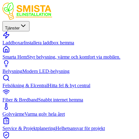
Tjänster
Laddboxar
Installera laddbox hemma
Smarta Hem
Styr belysning, värme och komfort via mobilen.
Belysning
Modern LED-belysning
Felsökning & Elcentral
Hitta fel & byt central
Fiber & Bredband
Snabbt internet hemma
Golvvärme
Varma golv hela året
Service & Projektplanering
Helhetsansvar för projekt