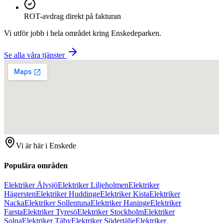
ROT-avdrag direkt på fakturan
Vi utför jobb i hela området kring
Enskedeparken
.
Se alla våra tjänster
Vi är här i
Enskede
Populära områden
Elektriker Älvsjö
Elektriker Liljeholmen
Elektriker
Hägersten
Elektriker Huddinge
Elektriker Kista
Elektriker
Nacka
Elektriker Sollentuna
Elektriker Haninge
Elektriker
Farsta
Elektriker Tyresö
Elektriker Stockholm
Elektriker
Solna
Elektriker Täby
Elektriker Södertälje
Elektriker