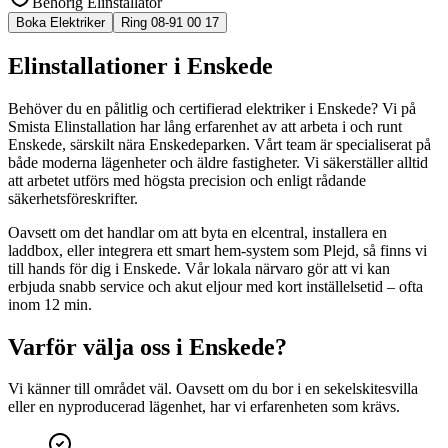
Behörig Elinstallatör
Boka Elektriker
Ring 08-91 00 17
Elinstallationer i Enskede
Behöver du en pålitlig och certifierad elektriker i Enskede? Vi på
Smista Elinstallation har lång erfarenhet av att arbeta i och runt
Enskede, särskilt nära Enskedeparken. Vårt team är specialiserat på
både moderna lägenheter och äldre fastigheter. Vi säkerställer alltid
att arbetet utförs med högsta precision och enligt rådande
säkerhetsföreskrifter.
Oavsett om det handlar om att byta en elcentral, installera en
laddbox, eller integrera ett smart hem-system som Plejd, så finns vi
till hands för dig i Enskede. Vår lokala närvaro gör att vi kan
erbjuda snabb service och akut eljour med kort inställelsetid – ofta
inom 12 min.
Varför välja oss i
Enskede
?
Vi känner till området väl. Oavsett om du bor i en sekelskitesvilla
eller en nyproducerad lägenhet, har vi erfarenheten som krävs.