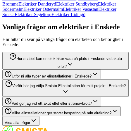
Bromma
Elektriker Danderyd
Elektriker Sundbyberg
Elektriker
Södermalm
Elektriker Östermalm
Elektriker Vasastan
Elektriker
Smista
Elektriker Segeltorp
Elektriker Lidingö
Vanliga frågor om elektriker i Enskede
Här hittar du svar på vanliga frågor om elarbeten och behörighet i
Enskede.
Hur snabbt kan en elektriker vara på plats i Enskede vid akuta
elfel?
Utför ni alla typer av elinstallationer i Enskede?
Varför bör jag välja Smista Elinstallation för mitt projekt i Enskede?
Vad gör jag vid ett akut elfel eller strömavbrott?
Vilka elinstallationer ger störst besparing på min elräkning?
Visa alla frågor