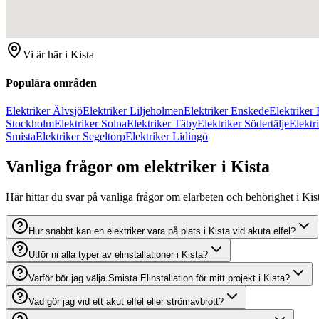
Vi är här i
Kista
Populära områden
Elektriker Älvsjö
Elektriker Liljeholmen
Elektriker Enskede
Elektriker
Stockholm
Elektriker Solna
Elektriker Täby
Elektriker Södertälje
Elekt
Smista
Elektriker Segeltorp
Elektriker Lidingö
Vanliga frågor om elektriker i Kista
Här hittar du svar på vanliga frågor om elarbeten och behörighet i Kis
Hur snabbt kan en elektriker vara på plats i Kista vid akuta elfel?
Utför ni alla typer av elinstallationer i Kista?
Varför bör jag välja Smista Elinstallation för mitt projekt i Kista?
Vad gör jag vid ett akut elfel eller strömavbrott?