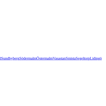
d
Sundbyberg
Södermalm
Östermalm
Vasastan
Smista
Segeltorp
Lidingö