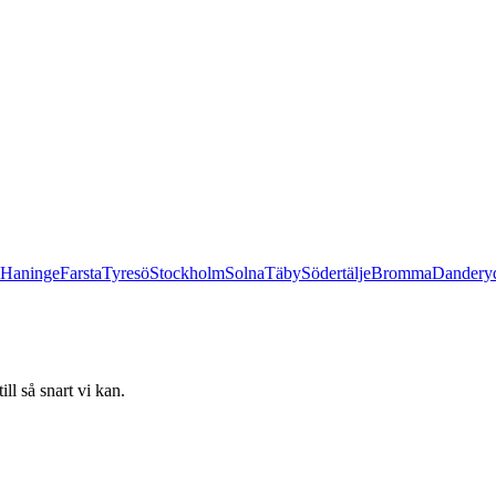
Haninge
Farsta
Tyresö
Stockholm
Solna
Täby
Södertälje
Bromma
Dandery
ll så snart vi kan.