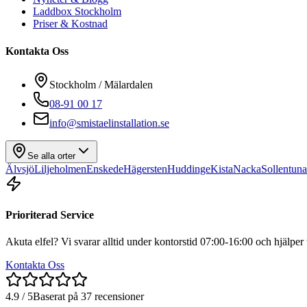
Laddbox Stockholm
Priser & Kostnad
Kontakta Oss
Stockholm / Mälardalen
08-91 00 17
info@smistaelinstallation.se
Se alla orter
Älvsjö
Liljeholmen
Enskede
Hägersten
Huddinge
Kista
Nacka
Sollentuna
Prioriterad Service
Akuta elfel? Vi svarar alltid under kontorstid 07:00-16:00 och hjälper ti
Kontakta Oss
4.9 / 5
Baserat på 37 recensioner