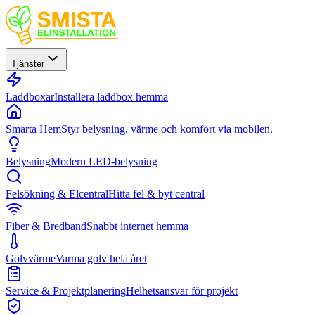
Tjänster
Laddboxar
Installera laddbox hemma
Smarta Hem
Styr belysning, värme och komfort via mobilen.
Belysning
Modern LED-belysning
Felsökning & Elcentral
Hitta fel & byt central
Fiber & Bredband
Snabbt internet hemma
Golvvärme
Varma golv hela året
Service & Projektplanering
Helhetsansvar för projekt