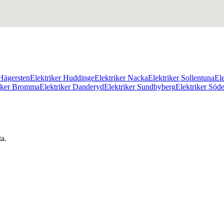
 Hägersten
Elektriker Huddinge
Elektriker Nacka
Elektriker Sollentuna
El
riker Bromma
Elektriker Danderyd
Elektriker Sundbyberg
Elektriker Söd
ta.