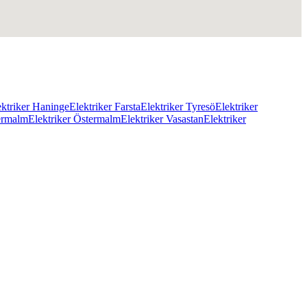
ektriker Haninge
Elektriker Farsta
Elektriker Tyresö
Elektriker
ermalm
Elektriker Östermalm
Elektriker Vasastan
Elektriker