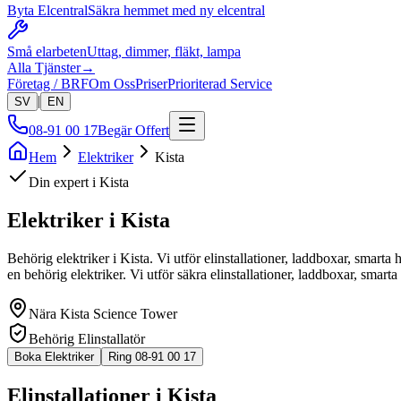
Byta Elcentral
Säkra hemmet med ny elcentral
Små elarbeten
Uttag, dimmer, fläkt, lampa
Alla Tjänster
→
Företag / BRF
Om Oss
Priser
Prioriterad Service
|
SV
EN
08-91 00 17
Begär Offert
Hem
Elektriker
Kista
Din expert i
Kista
Elektriker i
Kista
Behörig elektriker i Kista. Vi utför elinstallationer, laddboxar, smart
en behörig elektriker. Vi utför säkra elinstallationer, laddboxar, sma
Nära
Kista Science Tower
Behörig Elinstallatör
Boka Elektriker
Ring 08-91 00 17
Elinstallationer i Kista