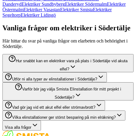
Danderyd
Elektriker Sundbyberg
Elektriker Södermalm
Elektriker
Östermalm
Elektriker Vasastan
Elektriker Smista
Elektriker
Segeltorp
Elektriker Lidingö
Vanliga frågor om elektriker i Södertälje
Här hittar du svar på vanliga frågor om elarbeten och behörighet i
Södertälje.
Hur snabbt kan en elektriker vara på plats i Södertälje vid akuta
elfel?
Utför ni alla typer av elinstallationer i Södertälje?
Varför bör jag välja Smista Elinstallation för mitt projekt i
Södertälje?
Vad gör jag vid ett akut elfel eller strömavbrott?
Vilka elinstallationer ger störst besparing på min elräkning?
Visa alla frågor