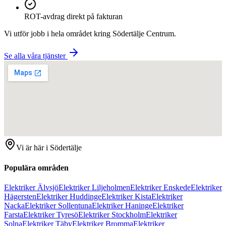
ROT-avdrag direkt på fakturan
Vi utför jobb i hela området kring
Södertälje Centrum
.
Se alla våra tjänster
Vi är här i
Södertälje
Populära områden
Elektriker Älvsjö
Elektriker Liljeholmen
Elektriker Enskede
Elektriker
Hägersten
Elektriker Huddinge
Elektriker Kista
Elektriker
Nacka
Elektriker Sollentuna
Elektriker Haninge
Elektriker
Farsta
Elektriker Tyresö
Elektriker Stockholm
Elektriker
Solna
Elektriker Täby
Elektriker Bromma
Elektriker