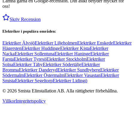
Lämna gärna en Google-recension. Din åsikt betyder mycket för
oss!
Skriv Recension
Elektriker i populära områden:
Elektriker Älvsjö
Elektriker Liljeholmen
Elektriker Enskede
Elektriker
Hägersten
Elektriker Huddinge
Elektriker Kista
Elektriker
Nacka
Elektriker Sollentuna
Elektriker Haninge
Elektriker
Farsta
Elektriker Tyresö
Elektriker Stockholm
Elektriker
Solna
Elektriker Täby
Elektriker Södertälje
Elektriker
Bromma
Elektriker Danderyd
Elektriker Sundbyberg
Elektriker
Södermalm
Elektriker Östermalm
Elektriker Vasastan
Elektriker
Smista
Elektriker Segeltorp
Elektriker Lidingö
©
2026
Smista Elinstallation AB.
Alla rättigheter förbehållna.
Villkor
Integritetspolicy