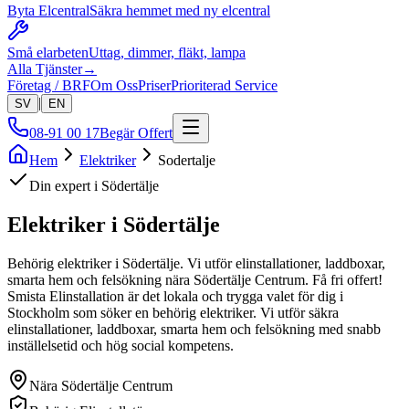
Byta Elcentral
Säkra hemmet med ny elcentral
Små elarbeten
Uttag, dimmer, fläkt, lampa
Alla Tjänster
→
Företag / BRF
Om Oss
Priser
Prioriterad Service
|
SV
EN
08-91 00 17
Begär Offert
Hem
Elektriker
Sodertalje
Din expert i
Södertälje
Elektriker i
Södertälje
Behörig elektriker i Södertälje. Vi utför elinstallationer, laddboxar,
smarta hem och felsökning nära Södertälje Centrum. Få fri offert!
Smista Elinstallation är det lokala och trygga valet för dig i
Stockholm som söker en behörig elektriker. Vi utför säkra
elinstallationer, laddboxar, smarta hem och felsökning med snabb
inställelsetid och hög social kompetens.
Nära
Södertälje Centrum