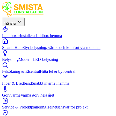
Tjänster
Laddboxar
Installera laddbox hemma
Smarta Hem
Styr belysning, värme och komfort via mobilen.
Belysning
Modern LED-belysning
Felsökning & Elcentral
Hitta fel & byt central
Fiber & Bredband
Snabbt internet hemma
Golvvärme
Varma golv hela året
Service & Projektplanering
Helhetsansvar för projekt