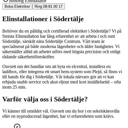
Behörig Elinstallatör
Boka Elektriker
Ring 08-91 00 17
Elinstallationer i Södertälje
Behöver du en pålitlig och certifierad elektriker i Södertälje? Vi på
Smista Elinstallation har lång erfarenhet av att arbeta i och runt
Södertälje, särskilt nära Södertälje Centrum. Vårt team är
specialiserat på både moderna lägenheter och äldre fastigheter. Vi
säkerställer alltid att arbetet utförs med högsta precision och enligt
rådande säkerhetsföreskrifter.
Oavsett om det handlar om att byta en elcentral, installera en
laddbox, eller integrera ett smart hem-system som Plejd, så finns vi
till hands för dig i Södertälje. Vår lokala närvaro gör att vi kan
erbjuda snabb service och akut eljour med kort inställelsetid – ofta
inom 25 min.
Varför välja oss i
Södertälje
?
Vi känner till området väl. Oavsett om du bor i en sekelskitesvilla
eller en nyproducerad lägenhet, har vi erfarenheten som krävs.