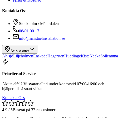
Priser & Kostnad
Kontakta Oss
Stockholm / Mälardalen
08-91 00 17
info@smistaelinstallation.se
Se alla orter
Älvsjö
Liljeholmen
Enskede
Hägersten
Huddinge
Kista
Nacka
Sollentuna
Prioriterad Service
Akuta elfel? Vi svarar alltid under kontorstid 07:00-16:00 och
hjälper till så snart vi kan.
Kontakta Oss
4.9 / 5
Baserat på 37 recensioner