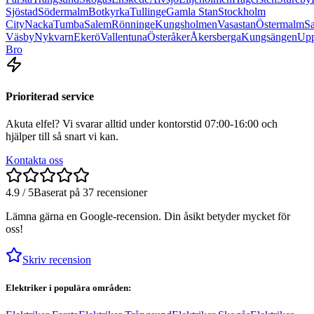
Sjöstad
Södermalm
Botkyrka
Tullinge
Gamla Stan
Stockholm
City
Nacka
Tumba
Salem
Rönninge
Kungsholmen
Vasastan
Östermalm
Sa
Väsby
Nykvarn
Ekerö
Vallentuna
Österåker
Åkersberga
Kungsängen
Upp
Bro
Prioriterad service
Akuta elfel? Vi svarar alltid under kontorstid 07:00-16:00 och
hjälper till så snart vi kan.
Kontakta oss
4.9 / 5
Baserat på 37 recensioner
Lämna gärna en Google-recension. Din åsikt betyder mycket för
oss!
Skriv recension
Elektriker i populära områden: