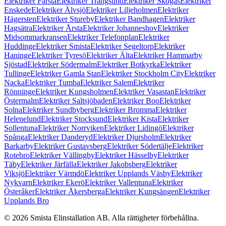
Elektriker Farsta
Elektriker Trångsund
Elektriker Skogås
Elektriker
Enskede
Elektriker Älvsjö
Elektriker Liljeholmen
Elektriker
Hägersten
Elektriker Stureby
Elektriker Bandhagen
Elektriker
Hagsätra
Elektriker Årsta
Elektriker Johanneshov
Elektriker
Midsommarkransen
Elektriker Telefonplan
Elektriker
Huddinge
Elektriker Smista
Elektriker Segeltorp
Elektriker
Haninge
Elektriker Tyresö
Elektriker Älta
Elektriker Hammarby
Sjöstad
Elektriker Södermalm
Elektriker Botkyrka
Elektriker
Tullinge
Elektriker Gamla Stan
Elektriker Stockholm City
Elektriker
Nacka
Elektriker Tumba
Elektriker Salem
Elektriker
Rönninge
Elektriker Kungsholmen
Elektriker Vasastan
Elektriker
Östermalm
Elektriker Saltsjöbaden
Elektriker Boo
Elektriker
Solna
Elektriker Sundbyberg
Elektriker Bromma
Elektriker
Helenelund
Elektriker Stocksund
Elektriker Kista
Elektriker
Sollentuna
Elektriker Norrviken
Elektriker Lidingö
Elektriker
Spånga
Elektriker Danderyd
Elektriker Djursholm
Elektriker
Barkarby
Elektriker Gustavsberg
Elektriker Södertälje
Elektriker
Rotebro
Elektriker Vällingby
Elektriker Hässelby
Elektriker
Täby
Elektriker Järfälla
Elektriker Jakobsberg
Elektriker
Viksjö
Elektriker Värmdö
Elektriker Upplands Väsby
Elektriker
Nykvarn
Elektriker Ekerö
Elektriker Vallentuna
Elektriker
Österåker
Elektriker Åkersberga
Elektriker Kungsängen
Elektriker
Upplands Bro
©
2026
Smista Elinstallation AB.
Alla rättigheter förbehållna.