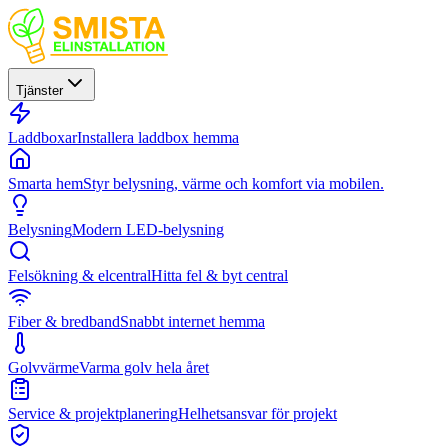
Tjänster
Laddboxar
Installera laddbox hemma
Smarta hem
Styr belysning, värme och komfort via mobilen.
Belysning
Modern LED-belysning
Felsökning & elcentral
Hitta fel & byt central
Fiber & bredband
Snabbt internet hemma
Golvvärme
Varma golv hela året
Service & projektplanering
Helhetsansvar för projekt