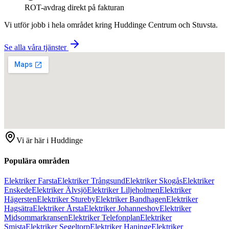
ROT-avdrag direkt på fakturan
Vi utför jobb i hela området kring
Huddinge Centrum och Stuvsta
.
Se alla våra tjänster
Vi är här i
Huddinge
Populära områden
Elektriker Farsta
Elektriker Trångsund
Elektriker Skogås
Elektriker
Enskede
Elektriker Älvsjö
Elektriker Liljeholmen
Elektriker
Hägersten
Elektriker Stureby
Elektriker Bandhagen
Elektriker
Hagsätra
Elektriker Årsta
Elektriker Johanneshov
Elektriker
Midsommarkransen
Elektriker Telefonplan
Elektriker
Smista
Elektriker Segeltorp
Elektriker Haninge
Elektriker