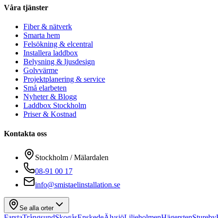
Våra tjänster
Fiber & nätverk
Smarta hem
Felsökning & elcentral
Installera laddbox
Belysning & ljusdesign
Golvvärme
Projektplanering & service
Små elarbeten
Nyheter & Blogg
Laddbox Stockholm
Priser & Kostnad
Kontakta oss
Stockholm / Mälardalen
08-91 00 17
info@smistaelinstallation.se
Se alla orter
Farsta
Trångsund
Skogås
Enskede
Älvsjö
Liljeholmen
Hägersten
Stureby