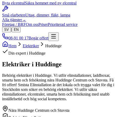
Byta elcentral
Säkra hemmet med ny elcentral
Små elarbeten
Uttag, dimmer, fläkt, lampa
Alla tjänster
→
Företag / BRF
Om oss
Priser
Prioriterad service
|
SV
EN
08-91 00 17
Begär offert
Hem
Elektriker
Huddinge
Din expert i
Huddinge
Elektriker i
Huddinge
Behörig elektriker i Huddinge. Vi utför elinstallationer, laddboxar,
smarta hem och felsökning nära Huddinge Centrum och Stuvsta. Få
fri offert!
Smista Elinstallation är det lokala och trygga valet för dig i
Stockholm som söker en behörig elektriker. Vi utför säkra
elinstallationer, elcentraler, smarta hem och felsökning med snabb
inställelsetid och hög social kompetens.
Nära
Huddinge Centrum och Stuvsta