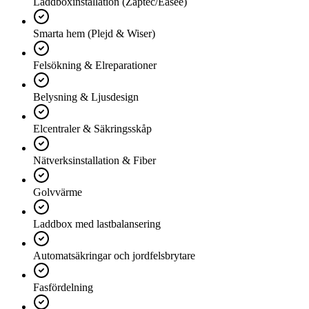
Laddboxinstallation (Zaptec/Easee)
Smarta hem (Plejd & Wiser)
Felsökning & Elreparationer
Belysning & Ljusdesign
Elcentraler & Säkringsskåp
Nätverksinstallation & Fiber
Golvvärme
Laddbox med lastbalansering
Automatsäkringar och jordfelsbrytare
Fasfördelning