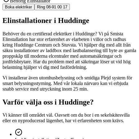
Behörig Elinstallatör
Boka elektriker
Ring 08-91 00 17
Elinstallationer i Huddinge
Behöver du en certifierad elektriker i Huddinge? Vi på Smista
Elinstallation har stor erfarenhet av elarbeten i villor och radhus
kring Huddinge Centrum och Stuvsta. Vi hjälper dig med allt från
säkra installationer av laddbox med lastbalansering till byte av gamla
proppskåp till moderna elcentraler med automatsäkringar och
jordfelsbrytare. Har du problem med att säkringar löser ut vid hög
belastning hjälper vi dig med fasfördelning.
Vi installerar även utomhusbelysning och smidiga Plejd system för
smart belysningsstyrning. Med vår lokala närvaro kan vi erbjuda
snabb service med utryckning inom 25 min.
Varför välja oss i
Huddinge
?
Vi känner till området väl. Oavsett om du bor i en sekelskitesvilla
eller en nyproducerad lägenhet, har vi erfarenheten som krävs.