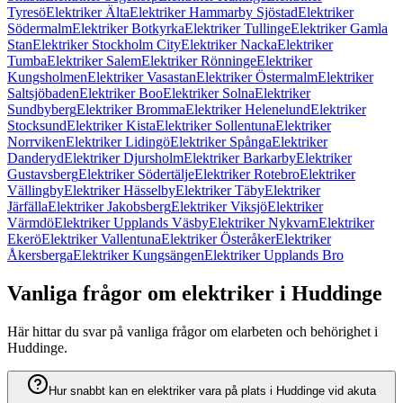
Tyresö
Elektriker Älta
Elektriker Hammarby Sjöstad
Elektriker
Södermalm
Elektriker Botkyrka
Elektriker Tullinge
Elektriker Gamla
Stan
Elektriker Stockholm City
Elektriker Nacka
Elektriker
Tumba
Elektriker Salem
Elektriker Rönninge
Elektriker
Kungsholmen
Elektriker Vasastan
Elektriker Östermalm
Elektriker
Saltsjöbaden
Elektriker Boo
Elektriker Solna
Elektriker
Sundbyberg
Elektriker Bromma
Elektriker Helenelund
Elektriker
Stocksund
Elektriker Kista
Elektriker Sollentuna
Elektriker
Norrviken
Elektriker Lidingö
Elektriker Spånga
Elektriker
Danderyd
Elektriker Djursholm
Elektriker Barkarby
Elektriker
Gustavsberg
Elektriker Södertälje
Elektriker Rotebro
Elektriker
Vällingby
Elektriker Hässelby
Elektriker Täby
Elektriker
Järfälla
Elektriker Jakobsberg
Elektriker Viksjö
Elektriker
Värmdö
Elektriker Upplands Väsby
Elektriker Nykvarn
Elektriker
Ekerö
Elektriker Vallentuna
Elektriker Österåker
Elektriker
Åkersberga
Elektriker Kungsängen
Elektriker Upplands Bro
Vanliga frågor om elektriker i Huddinge
Här hittar du svar på vanliga frågor om elarbeten och behörighet i
Huddinge.
Hur snabbt kan en elektriker vara på plats i Huddinge vid akuta